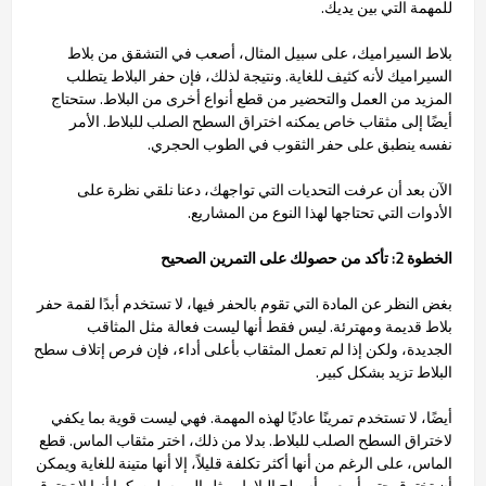
للمهمة التي بين يديك.
بلاط السيراميك، على سبيل المثال، أصعب في التشقق من بلاط
السيراميك لأنه كثيف للغاية. ونتيجة لذلك، فإن حفر البلاط يتطلب
المزيد من العمل والتحضير من قطع أنواع أخرى من البلاط. ستحتاج
أيضًا إلى مثقاب خاص يمكنه اختراق السطح الصلب للبلاط. الأمر
نفسه ينطبق على حفر الثقوب في الطوب الحجري.
الآن بعد أن عرفت التحديات التي تواجهك، دعنا نلقي نظرة على
الأدوات التي تحتاجها لهذا النوع من المشاريع.
الخطوة 2: تأكد من حصولك على التمرين الصحيح
بغض النظر عن المادة التي تقوم بالحفر فيها، لا تستخدم أبدًا لقمة حفر
بلاط قديمة ومهترئة. ليس فقط أنها ليست فعالة مثل المثاقب
الجديدة، ولكن إذا لم تعمل المثقاب بأعلى أداء، فإن فرص إتلاف سطح
البلاط تزيد بشكل كبير.
أيضًا، لا تستخدم تمرينًا عاديًا لهذه المهمة. فهي ليست قوية بما يكفي
لاختراق السطح الصلب للبلاط. بدلا من ذلك، اختر مثقاب الماس. قطع
الماس، على الرغم من أنها أكثر تكلفة قليلاً، إلا أنها متينة للغاية ويمكن
أن تخترق حتى أصعب أسطح البلاط، مثل البورسلين. كما أنها لا تحترق