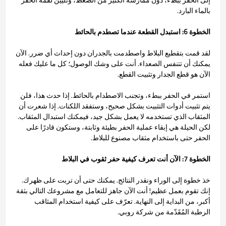
بالماء البارد.
الخطوة 6: استبدل القطعة عندما تصطدم بالحائط
لقد قمت بتقطيع البلاط واصطدمت بالجدران دون إحداث أي ضرر. الآن
يمكنك أن تتنفس الصعداء. أنت على وشك الوصول؛ كل ما عليك فعله
الآن هو قطع الجدار وتثبيت القطع.
استمر في الحفر ببطء، وتجنب الاصطدام بالحائط. إذا حدث هذا، فلن
يتم تثبيت أدوات التثبيت بشكل صحيح، وستفقد اللكنات. إذا شعرت أن
المثقاب الذي تستخدمه لا يعمل بشكل جيد، فيمكنك استبدال المثقاب.
لكن الحيلة هي إبقاء عملية الحفر بطيئة وثابتة، وستكون قادرًا على
الحفر حتى باستخدام مثقاب مصنوع للبلاط.
الخطوة 7: الآن أنت تعرف كيفية حفر ثقوب في البلاط
خذ خطوة إلى الوراء ونقدر النتائج. يمكنك حتى أن تربت على ظهرك.
إنك تقوم بعمل عظيم! أنت الآن جاهز للتعامل مع مشروعك التالي بثقة
أكبر، من البداية إلى النهاية. تعرّف على كيفية استخدام المثاقب
الرطبة المُقَدّمة من شركة روبي.