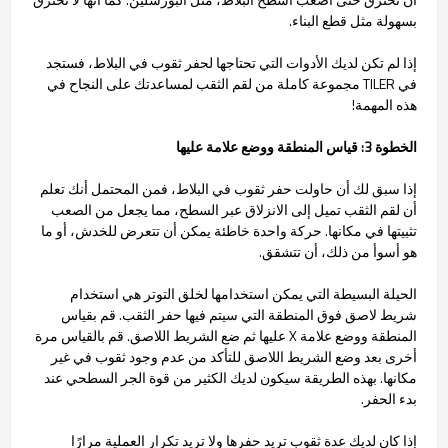
بسهولة مثل قطع البناء.
إذا لم تكن لديك الأدوات التي تحتاجها لحفر ثقوب في البلاط، فستجد
في TILER مجموعة كاملة من لقم الثقب لمساعدتك على النجاح في
هذه المهمة!
الخطوة 3: قياس المنطقة ووضع علامة عليها
إذا سبق لك أن حاولت حفر ثقوب في البلاط، فمن المحتمل أنك تعلم
أن لقم الثقب تميل إلى الانزلاق عبر السطح، مما يجعل من الصعب
تثبيتها في مكانها. حركة واحدة خاطئة يمكن أن تتعرض للخدش، أو ما
هو أسوأ من ذلك، أن تتشقق.
الحيلة البسيطة التي يمكن استخدامها لخلق التوتر هي استخدام
شريط لاصق فوق المنطقة التي سيتم فيها حفر الثقب. قم بقياس
المنطقة ووضع علامة X عليها ثم ضع الشريط اللاصق. قم بالقياس مرة
أخرى بعد وضع الشريط اللاصق للتأكد من عدم وجود ثقوب في غير
مكانها. بهذه الطريقة سيكون لديك الكثير من قوة الجر السطحي عند
بدء الحفر.
إذا كان لديك عدة ثقوب تريد حفرها ولا تريد تكرار العملية مرارًا