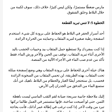
مارس ضغطًا مستمرًا، ولكن ليس كثيرًا. خلاف ذلك، سوف لكمة من
خلال البلاط وخلق الشقوق.
الخطوة 5: لا تنس تبريد القطعة
أحد أسرار الحفر في البلاط هو الحفاظ على برودة كل شيء. استخدم
اسفنجة رطبة صغيرة لتبريد المثقاب وحمايته من الحرارة الزائدة.
إذا كنت بمفردك ولا تستطيع حمل المثقاب بيد وحبيبات الخشب باليد
الأخرى أثناء تبريد المثقاب، توقف بين الحين والآخر ورش الماء. فقط
تأكد من عدم صب الماء في الأجزاء الآلية من المنصة.
هناك حيلة أخرى للحفاظ على برودة المثقاب وهي وضع إسفنجة مبللة
تحت المثقاب. بهذه الطريقة، لن تحمي المثقاب من السخونة الزائدة
فحسب، بل ستحتجز أيضًا الغبار والحطام من البلاط. ناهيك عن أنك
ستمنع الماء من التدفق من الجدران إلى الأرض.
إليك ملاحظة جانبية سريعة: صيانة لقم الثقب الماسي ليست باهظة
الثمن. حتى لو أصبحت ساخنة، فإنها ستستمر في العمل طالما تركتها
تبرد من وقت لآخر. إذا كنت ترغب في إطالة عمر أداتك، فأنت بحاجة
إلى الحفر ببطء، دون ممارسة الكثير من الضغط، وتليين لقمة الحفر