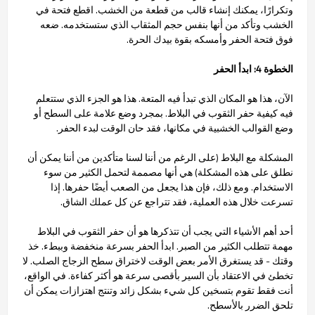
وتكرارًا، يمكنك إنشاء قالب من قطعة من الخشب. اقطع فتحة في
الخشب وتأكد من أنها بنفس حجم المثقاب الذي ستستخدمه. ضعه
فوق فتحة الحفر وأمسكه بقوة بيدك الحرة.
الخطوة 4: ابدأ الحفر
الآن، هذا هو المكان الذي تبدأ فيه المتعة. هذا هو الجزء الذي ستتعلم
فيه كيفية حفر الثقوب في البلاط. بمجرد وضع علامة على السطح أو
وضع القوالب الخشبية في مكانها، فقد حان الوقت لبدء الحفر.
المشكلة مع البلاط (على الرغم من أننا لسنا متأكدين من أننا يمكن أن
نطلق على هذه المشكلة) هي أنها مصممة لتحمل الكثير من سوء
الاستخدام. ومع ذلك، فإن هذا يجعل من الصعب أيضًا حفرها. إذا
تسرعت خلال هذه العملية، فقد تتراجع عن كل عملك الشاق.
أحد أهم الأشياء التي يجب أن تتذكرها هو أن حفر الثقوب في البلاط
مهمة تتطلب الكثير من الصبر. ابدأ الحفر بسرعة منخفضة وببطء. خذ
وقتك - قد يستغرق الأمر بعض الوقت لاختراق سطح الزجاج الصلب. لا
تخطئ في الاعتقاد بأن السير بأقصى سرعة هو أكثر كفاءة. في الواقع،
أنت فقط تقوم بتسخين كل شيء بشكل زائد وتنتج اهتزازات يمكن أن
تلحق الضرر بالأسطح.