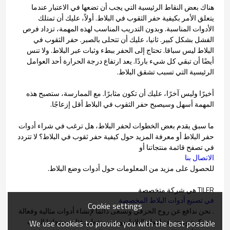
هناك بعض النقاط الرئيسية التي يجب أن تضعها في الاعتبار عندما
يتعلق الأمر بكيفية حفر الثقوب في البلاط. أولاً، عليك أن تمتلك
الأدوات المناسبة. وبدون التدريب المناسب لهذه المهمة، تزداد فرص
الفشل بشكل كبير. ثانيا، عليك أن تتحلى بالصبر. حفر الثقوب في
البلاط ليس سباقا. تحتاج إلى الحفر ببطء وثبات عبر البلاط. ولا تنس
أيضًا أن تبقي كل شيء باردًا. يعد ارتفاع درجة الحرارة أحد العوامل
الرئيسية التي تسبب تشقق البلاط.
أخيرًا وليس آخرًا، عليك أن تكون مثابرًا. مع الممارسة، ستصبح هذه
المهمة أسهل وسيصبح حفر الثقوب في البلاط أقل إزعاجًا.
ما سبق يقدم بعض الخطوات لحفر البلاط، هل ترغب في شراء أدوات
حفر البلاط أو معرفة المزيد حول كيفية حفر ثقوب في البلاط؟ لا تتردد
في تصفح قائمة منتجاتنا أو
الاتصال بنا
للحصول على مزيد من المعلومات حول أدوات وضع البلاط.
TILER هي شركة متخصصة
في تصنيع أدوات البلاط المخصصة
Cookie settings
. نحن ندافع عن روح الحرفي ونسعى دائمًا لإنشاء أدوات مثالية وفعالة
ومبتكرة ومحترفة لقطع البلاط ووضعه. تغطي فئات منتجاتنا الست
We use cookies to provide you with the best possible