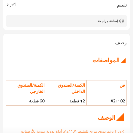
تقييم
أكثر
إضافة مراجعة
وصف
◢ المواصفات
فن
الكمية/الصندوق
الكمية/الصندوق
الداخلي
الخارجي
A21102
12 قطعة
60 قطعة
◢
الوصف
TILER
دعم يدوي مريح للتبليط A21104،
أداة يدوية يدوية للأرضيات