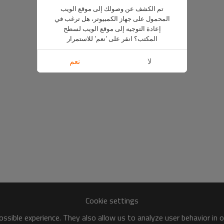
تم الكشف عن وصولك إلى موقع الويب
المحمول على جهاز الكمبيوتر، هل ترغب في
إعادة التوجيه إلى موقع الويب لسطح
المكتب؟ انقر على 'نعم' للاستمرار
لا
نعم
Cookie settings
ssible experience. They also allow us to analyze user behavior in 