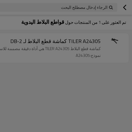
الرجاء إدخال مصطلح البحث
قواطع البلاط اليدوية
تم العثور على
1
من المنتجات حول
TILER A24305 كماشة قطع البلاط لـ DB-2
كماشة قطع البلاط TILER A24305 هي أداة دقيقة مصممة للاستخدام مع قاطع البلاط DB-2، وتستخدم لقطع البلاط بشكل نظيف.
نموذج:A24305