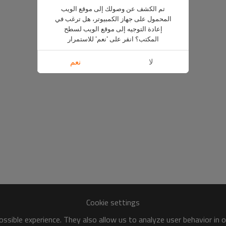
تم الكشف عن وصولك إلى موقع الويب
المحمول على جهاز الكمبيوتر، هل ترغب في
إعادة التوجيه إلى موقع الويب لسطح
المكتب؟ انقر على 'نعم' للاستمرار
لا
نعم
Cookie settings
ssible experience. They also allow us to analyze user behavior in 