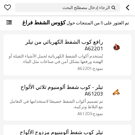
الرجاء إدخال مصطلح البحث
كؤوس الشفط فراغ
تم العثور على
6
من المنتجات حول
رافع كوب الشفط الكهربائي من تيلر
A62201
تُستخدم أكواب الشفط الكهربائية لحمل الأشياء الثقيلة أو
الهشة ورفعها بشكل آمن في صناعات مثل البناء.
نموذج:A62201
تيلر - كوب شفط ألومنيوم ثلاثي الألواح
A61203
تم تصميم أكواب الشفط خصيصًا لاستخدامها في التعامل
مع البلاط وتركيبه.
نموذج:A61203
تيلر كوب شفط ألومنيوم مزدوج الألواح