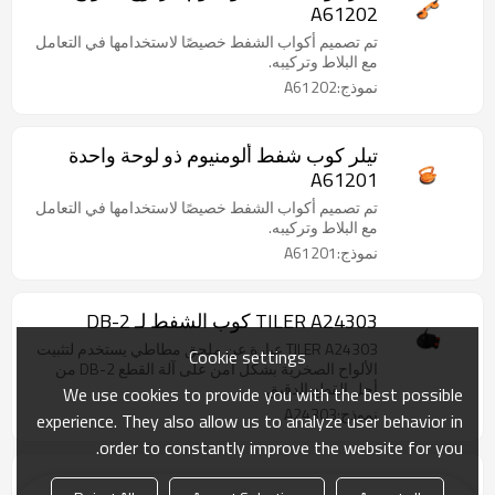
A61202
تم تصميم أكواب الشفط خصيصًا لاستخدامها في التعامل
مع البلاط وتركيبه.
نموذج:A61202
تيلر كوب شفط ألومنيوم ذو لوحة واحدة
A61201
تم تصميم أكواب الشفط خصيصًا لاستخدامها في التعامل
مع البلاط وتركيبه.
نموذج:A61201
TILER A24303 كوب الشفط لـ DB-2
TILER A24303 عبارة عن ملحق مطاطي يستخدم لتثبيت
Cookie settings
الألواح الصخرية بشكل آمن على آلة القطع DB-2 من
أجل القطع الدقيق.
We use cookies to provide you with the best possible
نموذج:A24303
experience. They also allow us to analyze user behavior in
order to constantly improve the website for you.
تيلر كوب شفط قابل للتعديل A63101