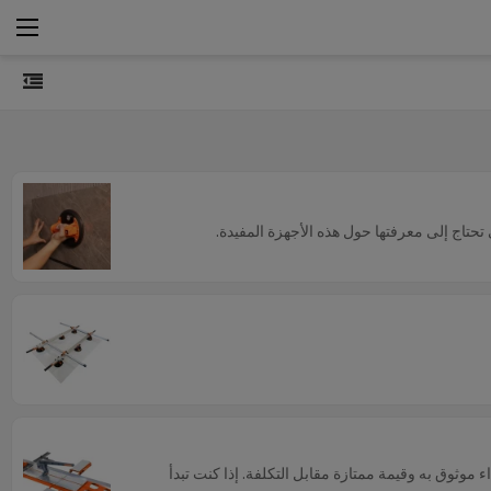
حتاج إلى معرفتها حول هذه الأجهزة المفيدة.
قَطْع بلاط يدوية من TILER الأكثر مبيعًا. لقد تمتعت ماكينات قطع البلاط هذه بسمعة طيبة في السوق لمدة 30 عامًا، مع أداء موثوق به وقيمة ممتازة مقابل التكلفة. إذا كنت تبدأ