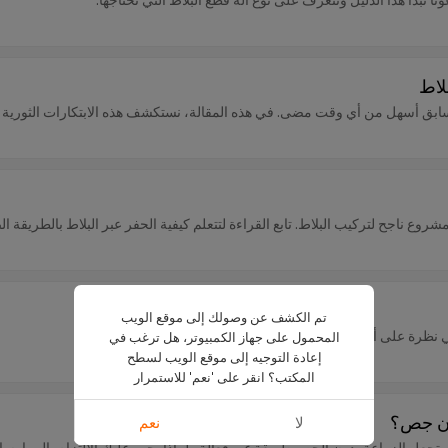
لاط
سابق أسهل من أي وقت مضى. في هذه المقالة، نستكشف هذه الابتكارات الثورية في
روع ناجح لتركيب البلاط. تابع القراءة لتتعلم كيفية الحفر عبر البلاط بالطريقة ا
تم الكشف عن وصولك إلى موقع الويب
 نظرة على أحد أهم العناصر في أي مشروع بلاط - مباعد البلاط.
المحمول على جهاز الكمبيوتر، هل ترغب في
إعادة التوجيه إلى موقع الويب لسطح
المكتب؟ انقر على 'نعم' للاستمرار
ون جص؟
لا
نعم
جعل الزراعة بدون الجص طريقة غير فعالة ولماذا يجب عليك الالتزام بالممارسات 